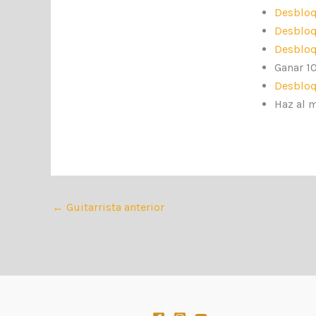
Desbloq
Desbloq
Desbloq
Ganar 1
Desbloq
Haz al 
←
Guitarrista anterior